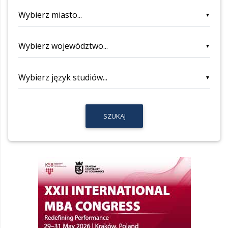
▼
▼
▼
SZUKAJ