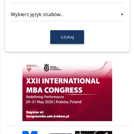
▼
SZUKAJ