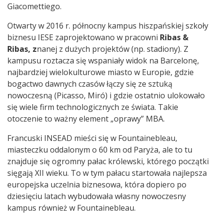
Giacomettiego.
Otwarty w 2016 r. północny kampus hiszpańskiej szkoły
biznesu IESE zaprojektowano w pracowni
Ribas &
Ribas, z
nanej z dużych projektów (np. stadiony). Z
kampusu roztacza się wspaniały widok na Barcelonę,
najbardziej wielokulturowe miasto w Europie, gdzie
bogactwo dawnych czasów łączy się ze sztuką
nowoczesną (Picasso, Miró) i gdzie ostatnio ulokowało
się wiele firm technologicznych ze świata. Takie
otoczenie to ważny element „oprawy” MBA.
Francuski INSEAD mieści się w Fountainebleau,
miasteczku oddalonym o 60 km od Paryża, ale to tu
znajduje się ogromny pałac królewski, którego początki
sięgają XII wieku. To w tym pałacu startowała najlepsza
europejska uczelnia biznesowa, która dopiero po
dziesięciu latach wybudowała własny nowoczesny
kampus również w Fountainebleau.