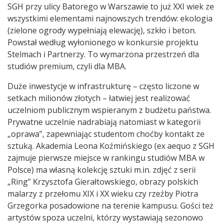
SGH przy ulicy Batorego w Warszawie to już XXI wiek ze
wszystkimi elementami najnowszych trendów: ekologia
(zielone ogrody wypełniają elewację), szkło i beton.
Powstał według wyłonionego w konkursie projektu
Stelmach i Partnerzy. To wymarzona przestrzeń dla
studiów premium, czyli dla MBA.
Duże inwestycje w infrastrukturę – często liczone w
setkach milionów złotych – łatwiej jest realizować
uczelniom publicznym wspieranym z budżetu państwa.
Prywatne uczelnie nadrabiają natomiast w kategorii
„oprawa”, zapewniając studentom choćby kontakt ze
sztuką. Akademia Leona Koźmińskiego (ex aequo z SGH
zajmuje pierwsze miejsce w rankingu studiów MBA w
Polsce) ma własną kolekcję sztuki m.in. zdjęć z serii
„Ring” Krzysztofa Gierałtowskiego, obrazy polskich
malarzy z przełomu XIX i XX wieku czy rzeźby Piotra
Grzegorka posadowione na terenie kampusu. Gości też
artystów spoza uczelni, którzy wystawiają sezonowo