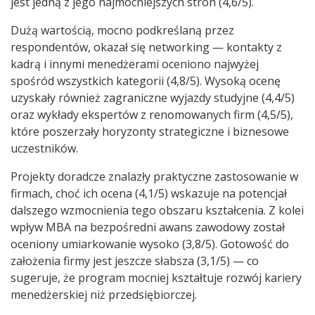
jest jedną z jego najmocniejszych stron (4,6/5).
Dużą wartością, mocno podkreślaną przez
respondentów, okazał się networking — kontakty z
kadrą i innymi menedżerami oceniono najwyżej
spośród wszystkich kategorii (4,8/5). Wysoką ocenę
uzyskały również zagraniczne wyjazdy studyjne (4,4/5)
oraz wykłady ekspertów z renomowanych firm (4,5/5),
które poszerzały horyzonty strategiczne i biznesowe
uczestników.
Projekty doradcze znalazły praktyczne zastosowanie w
firmach, choć ich ocena (4,1/5) wskazuje na potencjał
dalszego wzmocnienia tego obszaru kształcenia. Z kolei
wpływ MBA na bezpośredni awans zawodowy został
oceniony umiarkowanie wysoko (3,8/5). Gotowość do
założenia firmy jest jeszcze słabsza (3,1/5) — co
sugeruje, że program mocniej kształtuje rozwój kariery
menedżerskiej niż przedsiębiorczej.