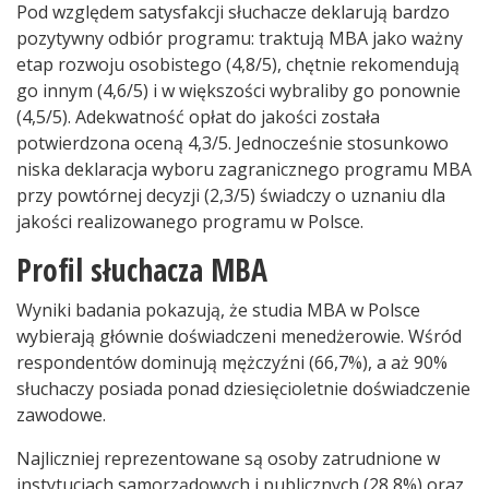
Pod względem satysfakcji słuchacze deklarują bardzo
pozytywny odbiór programu: traktują MBA jako ważny
etap rozwoju osobistego (4,8/5), chętnie rekomendują
go innym (4,6/5) i w większości wybraliby go ponownie
(4,5/5). Adekwatność opłat do jakości została
potwierdzona oceną 4,3/5. Jednocześnie stosunkowo
niska deklaracja wyboru zagranicznego programu MBA
przy powtórnej decyzji (2,3/5) świadczy o uznaniu dla
jakości realizowanego programu w Polsce.
Profil słuchacza MBA
Wyniki badania pokazują, że studia MBA w Polsce
wybierają głównie doświadczeni menedżerowie. Wśród
respondentów dominują mężczyźni (66,7%), a aż 90%
słuchaczy posiada ponad dziesięcioletnie doświadczenie
zawodowe.
Najliczniej reprezentowane są osoby zatrudnione w
instytucjach samorządowych i publicznych (28,8%) oraz