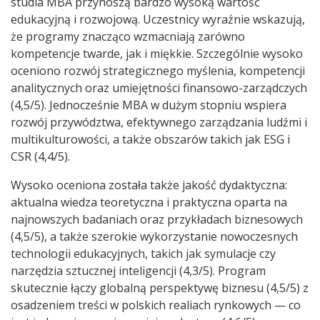
studia MBA przynoszą bardzo wysoką wartość
edukacyjną i rozwojową. Uczestnicy wyraźnie wskazują,
że programy znacząco wzmacniają zarówno
kompetencje twarde, jak i miękkie. Szczególnie wysoko
oceniono rozwój strategicznego myślenia, kompetencji
analitycznych oraz umiejętności finansowo-zarządczych
(4,5/5). Jednocześnie MBA w dużym stopniu wspiera
rozwój przywództwa, efektywnego zarządzania ludźmi i
multikulturowości, a także obszarów takich jak ESG i
CSR (4,4/5).
Wysoko oceniona została także jakość dydaktyczna:
aktualna wiedza teoretyczna i praktyczna oparta na
najnowszych badaniach oraz przykładach biznesowych
(4,5/5), a także szerokie wykorzystanie nowoczesnych
technologii edukacyjnych, takich jak symulacje czy
narzędzia sztucznej inteligencji (4,3/5). Program
skutecznie łączy globalną perspektywę biznesu (4,5/5) z
osadzeniem treści w polskich realiach rynkowych — co