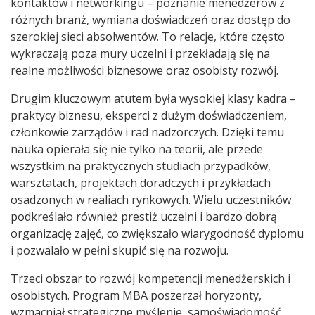
kontaktów i networkingu – poznanie menedżerów z
różnych branż, wymiana doświadczeń oraz dostęp do
szerokiej sieci absolwentów. To relacje, które często
wykraczają poza mury uczelni i przekładają się na
realne możliwości biznesowe oraz osobisty rozwój.
Drugim kluczowym atutem była wysokiej klasy kadra –
praktycy biznesu, eksperci z dużym doświadczeniem,
członkowie zarządów i rad nadzorczych. Dzięki temu
nauka opierała się nie tylko na teorii, ale przede
wszystkim na praktycznych studiach przypadków,
warsztatach, projektach doradczych i przykładach
osadzonych w realiach rynkowych. Wielu uczestników
podkreślało również prestiż uczelni i bardzo dobrą
organizację zajęć, co zwiększało wiarygodność dyplomu
i pozwalało w pełni skupić się na rozwoju.
Trzeci obszar to rozwój kompetencji menedżerskich i
osobistych. Program MBA poszerzał horyzonty,
wzmacniał strategiczne myślenie, samoświadomość